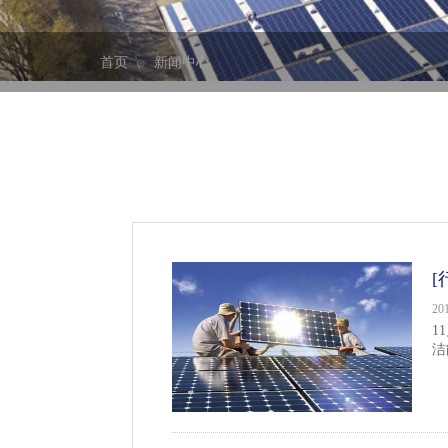
首页
新闻中心
⊙
[
20
1
洁